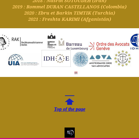
2018 : Nasrin SOTOUDEH (Iran)
2019 : Rommel DURAN CASTELLANOS (Colombia)
2020 : Ebru et Barkin TIMTIK (Turchia)
2021 : Freshta KARIMI (Afganistán)
Top of the page