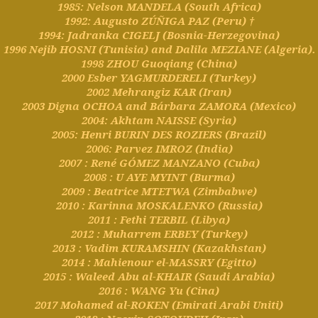
1985: Nelson MANDELA (South Africa)
1992: Augusto ZÚÑIGA PAZ (Peru) †
1994:
Jadranka
CIGELJ (Bosnia-Herzegovina)
1996
Nejib
HOSNI (Tunisia) and Dalila MEZIANE (Algeria).
1998 ZHOU
Guoqiang
(China)
2000
Esber
YAGMURDERELI (Turkey)
2002
Mehrangiz
KAR (Iran)
2003
Digna
OCHOA and
Bárbara
ZAMORA (Mexico)
2004:
Akhtam
NAISSE (
Syria
)
2005: Henri BURIN DES ROZIERS (
Brazil
)
2006:
Parvez
IMROZ (
India
)
2007 : René GÓMEZ MANZANO (Cuba)
2008 :
U AYE MYINT (Burma)
2009 :
Beatrice MTETWA (Zimbabwe)
2010 :
Karinna
MOSKALENKO (Russia)
2011 :
Fethi
TERBIL (Libya)
2012 :
Muharrem
ERBEY (Turkey)
2013 :
Vadim KURAMSHIN (Kazakhstan)
2014 :
Mahienour
el-MASSRY (
Egitto
)
2015 :
Waleed Abu al-KHAIR (Saudi Arabia)
2016 : WANG Yu (Cina)
2017 Mohamed al-ROKEN (Emirati Arabi Uniti)