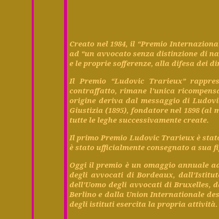
Creato
nel
1984, il “
Premio
Internaziona
ad “un
avvocato
senza
distinzione
di
na
e le
proprie
sofferenze
, alla
difesa
dei
di
Il
Premio
“Ludovic Trarieux”
rappre
contraffatto
,
rimane
l'
unica
ricompens
origine
deriva
dal
messaggio
di Ludovic
Giustizia
(1895),
fondatore
nel
1898 (al
m
tutte le
leghe
successivamente
create
.
Il primo
Premio
Ludovic Trarieux è
stat
è
stato
ufficialmente
consegnato
a sua
f
Oggi
il
premio
è un
omaggio
annuale
a
degli
avvocati
di Bordeaux,
dall’Istitu
dell’Uomo
degli
avvocati
di Bruxelles,
d
Berlino
e dalla Union Internationale des
degli
istituti
esercita
la
propria
attività
.