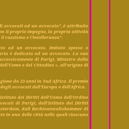
li
avvocati
ad un
avvocato
”, é
attribuito
con il proprio
impegno
, la
propria
attività
o
il
razzismo
e l’
intolleranza
”.
ato
ad un
avvocato
.
Imitato
spesso
o
aria
è
dedicata
ad un
avvocato
. La sua
uccessivamente
di
Parigi
,
Ministro
della
dell’Uomo
e
del
Cittadino
»,
all’origine
di
igione
da 23
anni
in Sud
Africa
. Il
premio
degli
avvocati
dell’Europa
e
dell’Africa
.
’Istituto
dei Diritti
dell’Uomo
dell’Ordine
vocati
di
Parigi
,
dall’Istituto
dei Diritti
msterdam,
dall
Rechtsanwaltskammer
di
ate
in
una
delle
città
nelle
quali
ciascuno