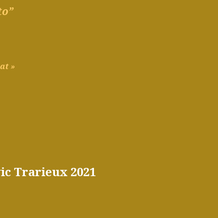
to”
at
»
c Trarieux 2021