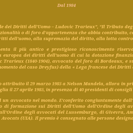
Dal 1984
le
dei Diritti
dell’Uomo
– Ludovic Trarieux”, “Il
Tributo
deg
zionalità
o di
foro
d’
appartenenza
che
abbia
contribuito
, 
ritti
dell’uomo
, alla
supremazia
del
diritto
, alla
lotta
contr
senta
il più
antico
e
prestigioso
riconoscimento
riserv
a
europea
dei
diritti
dell'uomo
di
cui
la
dotazione
finanzi
 Trarieux (1840-1904),
avvocato
del
foro
di Bordeaux, e
s
omento
del
caso
Dreyfus)
della
« Lega
francese
dei Diritti
o
attribuito
il 29
marzo
1985 a Nelson Mandela,
allora
in
pr
iglia
il 27
aprile
1985, in
presenza
di 40
presidenti
di
consigli
d un
avvocato
nel
mondo
.
E’conferito
congiuntamente
dall
to
di
formazione
sui Diritti
dell’Uomo
dell’Ordine
degli
av
all’Ordine
degli
avvocati
del
Lussemburgo
, di
Givevra
, A
 Avocats (UIA). Il
premio
è
consegnato
alle
persone
design