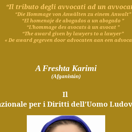
“Il tributo degli avvocati ad un avvoca
“Die Hommage von Anwälten zu einem Anwalt”
“El
homenaje
de
abogados
a un
abogado
”
“L’hommage des avocats à un avocat ”
“The award given by lawyers to a lawyer”
« De
award
gegeven
door
advocaten
aan
een
advoca
A
Freshta
Karimi
(Afganistán)
Il
azionale
per i Diritti
dell’Uomo
Ludovi