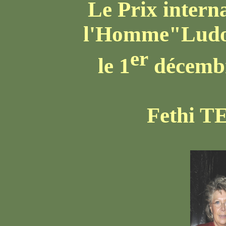
Le Prix interna
l'Homme"Lud
er
le 1
décembr
Fethi T