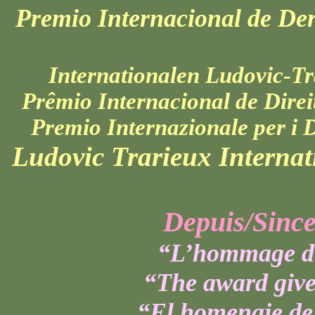
Premio
Internacional
de
Der
Internationalen
Ludovic-Tr
Prêmio
Internacional
de
Direi
Premio
Internazionale
per i
D
Ludovic
Trarieux
Internat
Depuis/
Sinc
“L’hommage de
“The award give
“El
homenaje
d