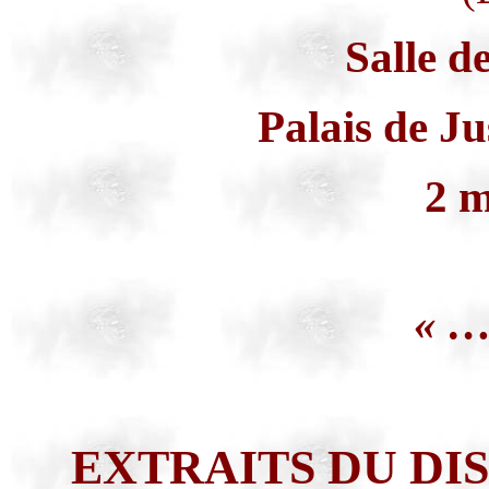
Salle d
Palais de J
2 m
« …c
EXTRAITS DU DI