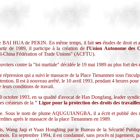
ique BAI HUA de PEKIN. En même temps, il fait
ses
études de droit et a
partir de 1989, il participe à la création de
l'Union Autonome des 
"All-China Fédération of Trade Unions" (ACFTU).
uvriers contre la "loi martiale" décidée le 19 mai 1989 au plus fort de
 répression qui a suivi le massacre de la Place Tienanmen sous l'inculpat
ention. Il est à nouveau arrêté, le 10 avril 1993, pendant 4 heures pour 
 leurs conditions de travail.
 10 octobre 1993, en sa qualité d'avocat de Han Dongfang, leader syndica
des créateurs de la
" Ligue
pour la protection des droits des travaille
te. Sous le nom de plume AQUGUIANGBA, il a écrit et publié des rec
erdites après le massacre de la place Tienanmen en 1989.
, Wang Jaqi et Yuan Hongbing par le Bureau de la Sécurité Publique
 7 mois. En septembre 1994, il est condamné, sans procès ni jugement, 