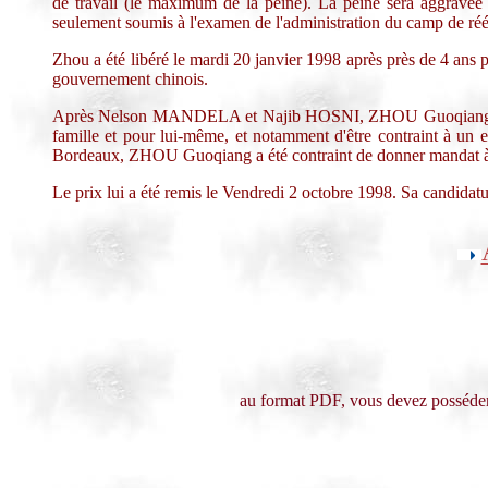
de travail (le maximum de la peine). La peine sera aggravée d
seulement soumis à l'examen de l'administration du camp de rééd
Zhou a été libéré le mardi 20 janvier 1998 après près de 4 ans pa
gouvernement chinois.
Après Nelson MANDELA et Najib HOSNI, ZHOU Guoqiang fut le t
famille et pour lui-même, et notamment d'être contraint à un ex
Bordeaux, ZHOU Guoqiang a été contraint de donner mandat 
Le prix lui a été remis le Vendredi 2 octobre 1998. Sa candid
au format PDF, vous devez posséder 