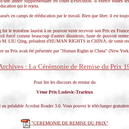
'une année supplémentaire en cours d'exécution. Il exerce toutes les
ucation qui le rejeta.
ssés en camps de rééducation par le travail. Bien que libre, il est toujou
roisième lauréat à ne pouvoir venir recevoir son Prix en France co
il forcé comme beaucoup d'autres dissidents, faute de pouvoir rentrer su
à M. LIU Qing, président d'HUMAN RIGHTS in CHINA, de venir recevo
ature au Prix avait été présentée par "Human Rights in China" (New Yor
Archives : La Cérémonie de Remise du Prix 1
Pour lire les discours de remise du
Vème Prix Ludovic-Trarieux
au préalable Acrobat Reader 3.0. Vous pouvez le télécharger gratuitem
"CEREMONIE DE REMISE DU PRIX"