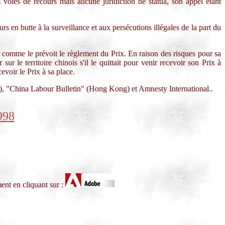
 voies de recours mais aucune juridiction ne statua, son appel étant
rs en butte à la surveillance et aux persécutions illégales de la part du
mme le prévoit le règlement du Prix. En raison des risques pour sa
r le territoire chinois s'il le quittait pour venir recevoir son Prix à
ir le Prix à sa place.
k), "China Labour Bulletin" (Hong Kong) et Amnesty International..
998
ent en cliquant sur :