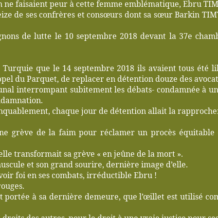
n ne faisaient peur à cette femme emblématique, Ebru TIMTI
seize de ses confrères et consœurs dont sa sœur Barkin TIMT
gnons de lutte le 10 septembre 2018 devant la 37e chamb
e Turquie que le 14 septembre 2018 ils avaient tous été l
el du Parquet, de replacer en détention douze des avocats
ibunal interrompant subitement les débats- condamnée à une
ondamnation.
nquablement, chaque jour de détention allait la rapproche
une grève de la faim pour réclamer un procès équitable 
lle transformait sa grève « en jeûne de la mort ».
cule et son grand sourire, dernière image d’elle.
voir foi en ses combats, irréductible Ebru !
rouges.
nt portée à sa dernière demeure, que l’œillet est utilisé 