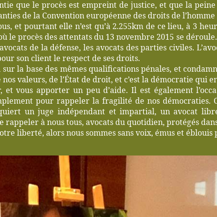
antie que le procès est empreint de justice, et que la pe
garanties de la Convention européenne des droits de l’homme
nous, et pourtant elle n’est qu’à 2.255km de ce lieu, à 3 he
ité, où le procès des attentats du 13 novembre 2015 se déroule
vocats de la défense, les avocats des parties civiles. L’avoc
pour son client le respect de ses droits.
ivi sur la base des mêmes qualifications pénales, et condam
nos valeurs, de l’État de droit, et c’est la démocratie qui en
, et vous apporter un peu d’aide. Il est également l’occ
implement pour rappeler la fragilité de nos démocraties. C
equiert un juge indépendant et impartial, un avocat lib
e rappeler à nous tous, avocats du quotidien, protégés dans
otre liberté, alors nous sommes sans voix, émus et éblouis 