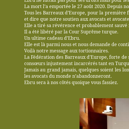
Ebru ne luttait pas pour ses droits mais pour les 
La mort l’a emportée le 27 août 2020. Depuis n
Tous les Barreaux d’Europe, pour la première f
et dire que notre soutien aux avocats et avocate
Elle a tiré sa révérence et probablement sauvé 
Il a été libéré par la Cour Suprême turque.
Un ultime cadeau d’Ebru.
Elle est là parmi nous et nous demande de contin
Voilà notre message aux tortionnaires.
La Fédération des Barreaux d’Europe, forte de 
consœurs injustement incarcérés tant en Turqu
Jamais au grand jamais, quelques soient les lon
les avocats du monde n’abandonneront.
Ebru sera à nos côtés quoique vous fassiez.