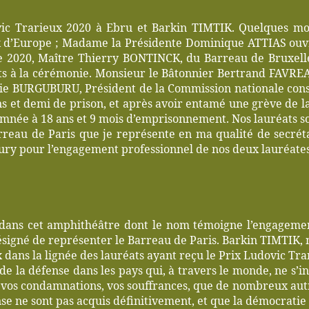
c Trarieux 2020 à Ebru et Barkin TIMTIK. Quelques mots
ux d’Europe ; Madame la Présidente Dominique ATTIAS ouvr
e 2020, Maître Thierry BONTINCK, du Barreau de Bruxelles
 à la cérémonie. Monsieur le Bâtonnier Bertrand FAVREAU, 
ie BURGUBURU, Président de la Commission nationale consu
et demi de prison, et après avoir entamé une grève de la 
mnée à 18 ans et 9 mois d’emprisonnement. Nos lauréats so
reau de Paris que je représente en ma qualité de secrétai
 Jury pour l’engagement professionnel de nos deux lauréat
é dans cet amphithéâtre dont le nom témoigne l’engagemen
signé de représenter le Barreau de Paris. Barkin TIMTIK,
ux dans la lignée des lauréats ayant reçu le Prix Ludovic T
e la défense dans les pays qui, à travers le monde, ne s’in
, vos condamnations, vos souffrances, que de nombreux autr
nse ne sont pas acquis définitivement, et que la démocratie 