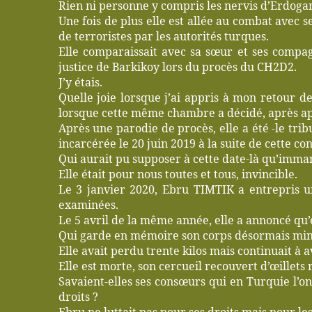
Rien ni personne y compris les nervis d’Erdoga
Une fois de plus elle est allée au combat avec 
de terroristes par les autorités turques.
Elle comparaissait avec sa sœur et ses compa
justice de Barkikoy lors du procès du CH2D2.
J’y étais.
Quelle joie lorsque j’ai appris à mon retour d
lorsque cette même chambre a décidé, après app
Après une parodie de procès, elle a été -le tr
incarcérée le 20 juin 2019 à la suite de cette c
Qui aurait pu supposer à cette date-là qu’imma
Elle était pour nous toutes et tous, invincible.
Le 3 janvier 2020, Ebru TIMTIK a entrepris 
examinées.
Le 5 avril de la même année, elle a annoncé qu’e
Qui garde en mémoire son corps désormais minus
Elle avait perdu trente kilos mais continuait à a
Elle est morte, son cercueil recouvert d’œillets 
Savaient-elles ses consœurs qui en Turquie l’o
droits ?